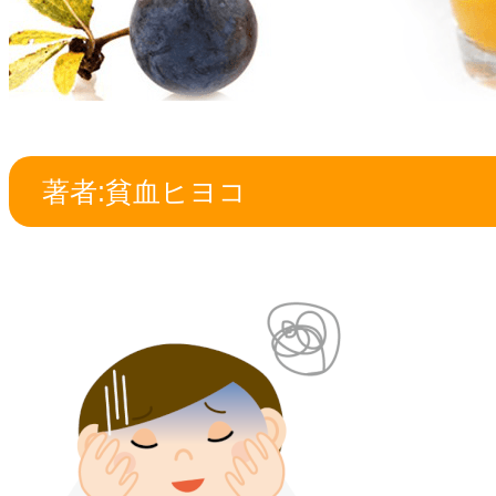
著者:貧血ヒヨコ